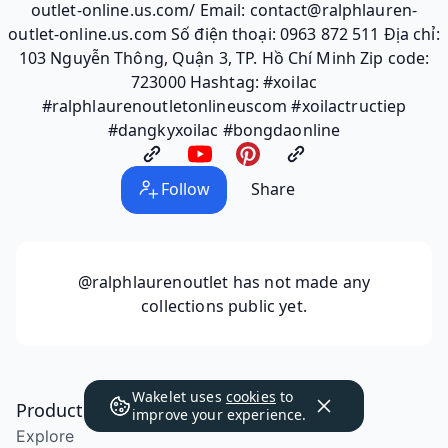
outlet-online.us.com/ Email: contact@ralphlauren-
outlet-online.us.com Số điện thoại: 0963 872 511 Địa chỉ:
103 Nguyễn Thông, Quận 3, TP. Hồ Chí Minh Zip code:
723000 Hashtag: #xoilac
#ralphlaurenoutletonlineuscom #xoilactructiep
#dangkyxoilac #bongdaonline
Follow
Share
@ralphlaurenoutlet
has not made any
collections public yet.
Wakelet uses
cookies
to
Product
improve your experience.
Explore