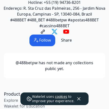
Hotline: +55 (19) 94736-8201
Endereço: R. Sta Cruz das Palmeiras, 256 - Jardim Nova
Europa, Campinas - SP, 13040-084, Brazil
#488BET #488_BET #488betpw #apostas488BET
#cassino488BET
Follow
Share
@488betpw
has not made any collections
public yet.
Product
Wakelet uses
cookies
to
Explore
improve your experience.
Wakelet for Education