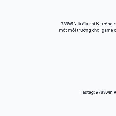
789WIN là địa chỉ lý tưởng
một môi trường chơi game ch
Hastag: #789win 