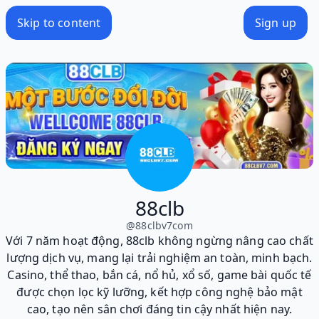
Skip to content
Sign up
88clb
@
88clbv7com
Với 7 năm hoạt động, 88clb không ngừng nâng cao chất
lượng dịch vụ, mang lại trải nghiệm an toàn, minh bạch.
Casino, thể thao, bắn cá, nổ hủ, xổ số, game bài quốc tế
được chọn lọc kỹ lưỡng, kết hợp công nghệ bảo mật
cao, tạo nên sân chơi đáng tin cậy nhất hiện nay.