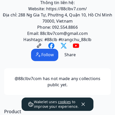
Thông tin liên hệ:
Website: https://88clbv7.com/
Địa chỉ: 288 Ng Gia Tự, Phường 4, Quận 10, Hồ Chí Minh
70000, Vietnam
Phone: 092.554.8866
Email: 88clbv7com@gmail.com
Hashtags: #88clb #trangchu_88clb
Follow
Share
@88clbv7com
has not made any collections
public yet.
Wakelet uses
cookies
to
improve your experience.
Product