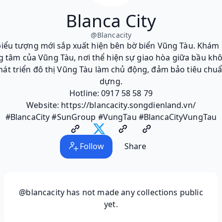
Blanca City
@
Blancacity
biểu tượng mới sắp xuất hiện bên bờ biển Vũng Tàu. Khám
g tâm của Vũng Tàu, nơi thể hiện sự giao hòa giữa bầu kh
hát triển đô thị Vũng Tàu làm chủ động, đảm bảo tiêu chuẩ
dựng.
Hotline: 0917 58 58 79
Website: https://blancacity.songdienland.vn/
#BlancaCity #SunGroup #VungTau #BlancaCityVungTau
Follow
Share
@blancacity
has not made any collections public
yet.