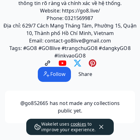
thông tin rõ ràng và chính xác về hệ thống.
Website: https://go8.live/
Phone: 0321569987
Địa chỉ: 629/7 Cách Mạng Tháng Tám, Phường 15, Quận
10, Thành phố Hồ Chí Minh, Vietnam
Email: contact-go8live@gmail.com
Tags: #GO8 #GO8live #trangchuGO8 #dangkyGO8
#linkvaoGO8
Follow
Share
@go852665
has not made any collections
public yet.
Wakelet uses
cookies
to
improve your experience.