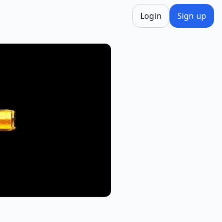
Login
Sign up