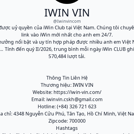
IWIN VIN
@
Iwinvincom
 được uỷ quyền của iWin Club tại Việt Nam. Chúng tôi chuyê
link vào iWin mới nhất cho anh em 24/7.
hưởng nổi bật và uy tín hợp pháp được nhiều anh em Việt N
,… Tính đến quý II/2026, trung bình mỗi ngày iWin CLUB gh
570,484 lượt tải.
Thông Tin Liên Hệ
Thương hiệu: IWIN VIN
Website: https://iwin-vin.com/
Email: iwinvin.cskh@gmail.com
Hotline: (+84) 326 721 623
ịa chỉ: 4348 Nguyễn Cửu Phú, Tân Tạo, Hồ Chí Minh, Việt N
Zipcode: 700000
Hashtags