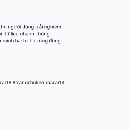
 cho người dùng trải nghiệm
ải dữ liệu nhanh chóng,
ính minh bạch cho cộng đồng
cai18 #trangchukeonhacai18