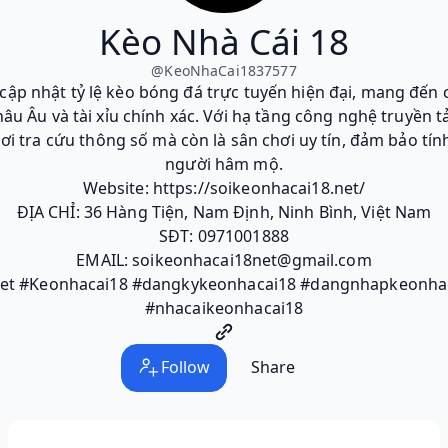
Kèo Nhà Cái 18
@
KeoNhaCai1837577
 cập nhật tỷ lệ kèo bóng đá trực tuyến hiện đại, mang đến
hâu Âu và tài xỉu chính xác. Với hạ tầng công nghệ truyền t
ơi tra cứu thông số mà còn là sân chơi uy tín, đảm bảo t
người hâm mộ.
Website: https://soikeonhacai18.net/
ĐỊA CHỈ: 36 Hàng Tiện, Nam Định, Ninh Bình, Việt Nam
SĐT: 0971001888
EMAIL: soikeonhacai18net@gmail.com
net #Keonhacai18 #dangkykeonhacai18 #dangnhapkeonha
#nhacaikeonhacai18
Follow
Share