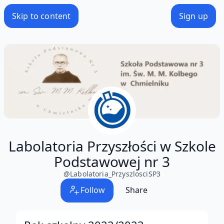
Skip to content
Sign up
Labolatoria Przyszłości w Szkole
Podstawowej nr 3
@
Labolatoria_PrzyszlosciSP3
Follow
Share