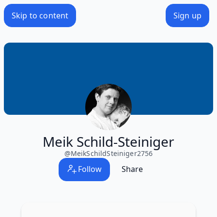
Skip to content
Sign up
Meik Schild-Steiniger
@
MeikSchildSteiniger2756
Follow
Share