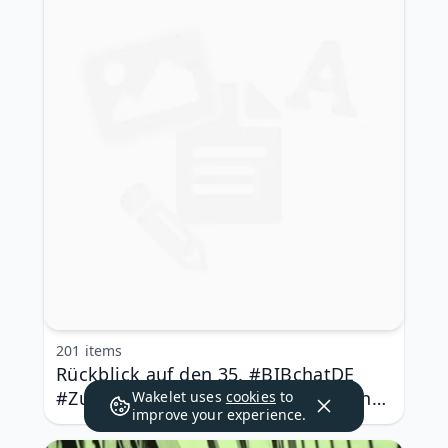
201 items
Rückblick auf den 35. #BIBchatDE
#Zukunft der kleinen #Bibliotheken
Wakelet uses
cookies
to
improve your experience.
in Stadtteilen und auf dem Land