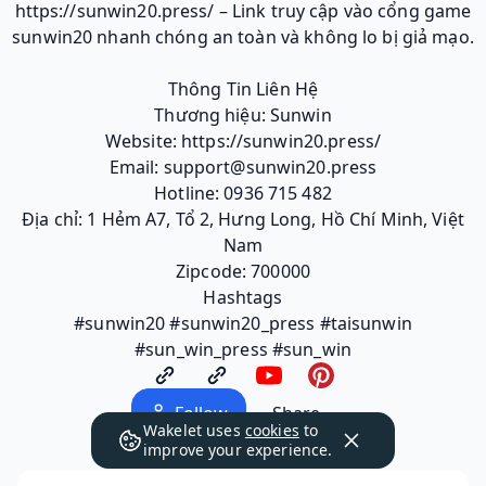
https://sunwin20.press/ – Link truy cập vào cổng game
sunwin20 nhanh chóng an toàn và không lo bị giả mạo.
Thông Tin Liên Hệ
Thương hiệu: Sunwin
Website: https://sunwin20.press/
Email: support@sunwin20.press
Hotline: 0936 715 482
Địa chỉ: 1 Hẻm A7, Tổ 2, Hưng Long, Hồ Chí Minh, Việt
Nam
Zipcode: 700000
Hashtags
#sunwin20 #sunwin20_press #taisunwin
#sun_win_press #sun_win
Follow
Share
Wakelet uses
cookies
to
improve your experience.