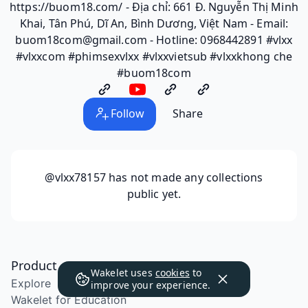
https://buom18.com/ - Địa chỉ: 661 Đ. Nguyễn Thị Minh
Khai, Tân Phú, Dĩ An, Bình Dương, Việt Nam - Email:
buom18com@gmail.com - Hotline: 0968442891 #vlxx
#vlxxcom #phimsexvlxx #vlxxvietsub #vlxxkhong che
#buom18com
Follow
Share
@vlxx78157
has not made any collections
public yet.
Product
Wakelet uses
cookies
to
Explore
improve your experience.
Wakelet for Education