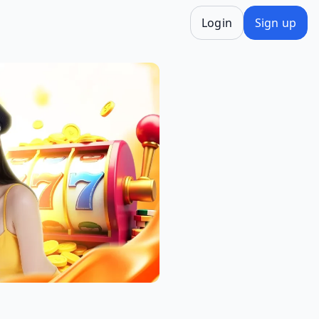
Login
Sign up