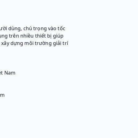
gười dùng, chú trọng vào tốc
ụng trên nhiều thiết bị giúp
 xây dựng môi trường giải trí
iệt Nam
om