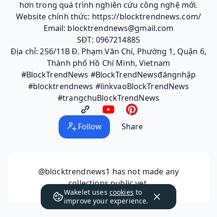
hơn trong quá trình nghiên cứu công nghệ mới.
Website chính thức: https://blocktrendnews.com/
Email: blocktrendnews@gmail.com
SĐT: 0967214885
Địa chỉ: 256/11B Đ. Phạm Văn Chí, Phường 1, Quận 6,
Thành phố Hồ Chí Minh, Vietnam
#BlockTrendNews #BlockTrendNewsđăngnhập
#blocktrendnews #linkvaoBlockTrendNews
#trangchuBlockTrendNews
Follow
Share
@blocktrendnews1
has not made any
collections public yet.
Wakelet uses
cookies
to
improve your experience.