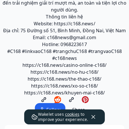
đến trải nghiệm giải trí mượt mà, an toàn và tiện lợi cho
người dùng.
Thông tin liên hệ
Website: https://c168.news/
Địa chỉ: 75 Đường số 51, Bình Minh, Đồng Nai, Việt Nam
Email: c168news@gmail.com
Hotline: 0968223617
#C168 #linkvaoC168 #trangchuC168 #trangvaoC168
#c168news
https://c168.news/casino-online-c168/
https://c168.news/no-hu-c168/
https://c168.news/the-thao-c168/
https://c168.news/xo-so-c168/
https://c168.news/khuyen-mai-c168/
Follow
Share
Wakelet uses
cookies
to
improve your experience.