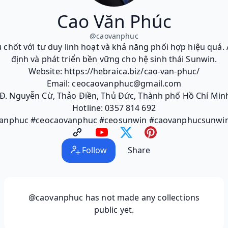
Cao Văn Phúc
@
caovanphuc
 chốt với tư duy linh hoạt và khả năng phối hợp hiệu quả
định và phát triển bền vững cho hệ sinh thái Sunwin.
Website: https://hebraica.biz/cao-van-phuc/
Email: ceocaovanphuc@gmail.com
5 Đ. Nguyễn Cừ, Thảo Điền, Thủ Đức, Thành phố Hồ Chí Min
Hotline: 0357 814 692
vanphuc #ceocaovanphuc #ceosunwin #caovanphucsunwin
Follow
Share
@caovanphuc
has not made any collections
public yet.