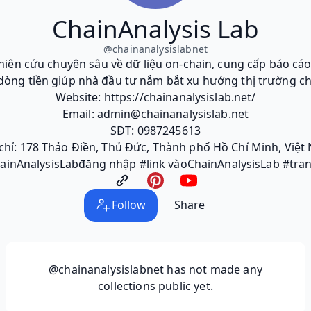
ChainAnalysis Lab
@
chainanalysislabnet
iên cứu chuyên sâu về dữ liệu on-chain, cung cấp báo cáo
 dòng tiền giúp nhà đầu tư nắm bắt xu hướng thị trường ch
Website: https://chainanalysislab.net/
Email: admin@chainanalysislab.net
SĐT: 0987245613
 chỉ: 178 Thảo Điền, Thủ Đức, Thành phố Hồ Chí Minh, Việt
ainAnalysisLabđăng nhập #link vàoChainAnalysisLab #tra
Follow
Share
@chainanalysislabnet
has not made any
collections public yet.