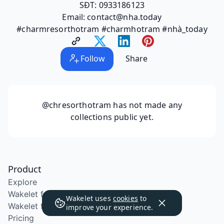
SĐT: 0933186123
Email: contact@nha.today
#charmresorthotram #charmhotram #nhà_today
Follow
Share
@chresorthotram
has not made any
collections public yet.
Product
Explore
Wakelet for Education
Wakelet uses
cookies
to
Wakelet for School Districts
improve your experience.
Pricing