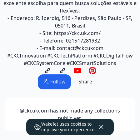
excelente escolha para quem busca soluções estáveis ​​e
flexíveis.
- Endereço: R. Iperoig, 516 - Perdizes, São Paulo - SP,
05011, Brasil
- Site: https://ckc.uk.com/
- Telefone: 021517281932
- E-mail: contact@ckcukcom
#CKCInnovation #CKCTechPlatform #CKCDigitalFlow
#CKCSystemCore #CKCSmartSolutions
Follow
Share
@ckcukcom
has not made any collections
public yet.
Wakelet uses
cookies
to
improve your experience.