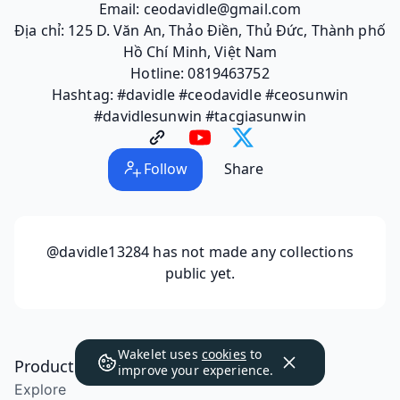
Email: ceodavidle@gmail.com
Địa chỉ: 125 D. Văn An, Thảo Điền, Thủ Đức, Thành phố
Hồ Chí Minh, Việt Nam
Hotline: 0819463752
Hashtag: #davidle #ceodavidle #ceosunwin
#davidlesunwin #tacgiasunwin
Follow
Share
@davidle13284
has not made any collections
public yet.
Wakelet uses
cookies
to
Product
improve your experience.
Explore