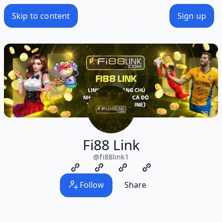
Skip to content
Sign up
Fi88 Link
@
fi88link1
Follow
Share