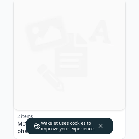
2 items
Mơ thấy heo đánh đề con gì bách
Wakelet uses
cookies
to
improve your experience.
phát bách trúng?