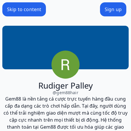
Skip to content
Sign up
Rudiger Palley
@
gem88hair
Gem88 là nền tảng cá cược trực tuyến hàng đầu cung
cấp đa dạng các trò chơi hấp dẫn. Tại đây, người dùng
có thể trải nghiệm giao diện mượt mà cùng tốc độ truy
cập cực nhanh trên mọi thiết bị di động. Hệ thống
thanh toán tại Gem88 được tối ưu hóa giúp các giao