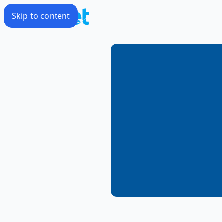
Skip to content