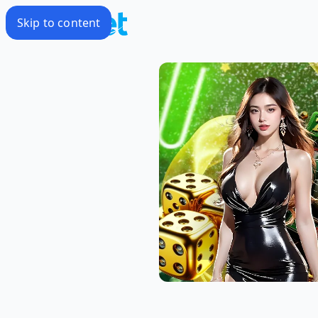
Skip to content