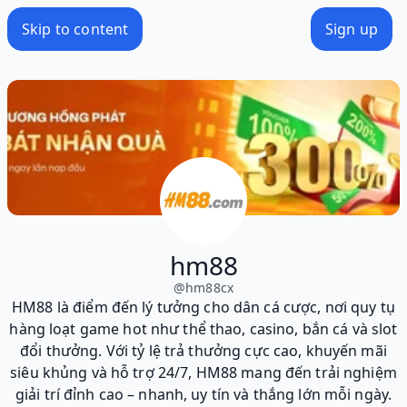
Skip to content
Sign up
hm88
@
hm88cx
HM88 là điểm đến lý tưởng cho dân cá cược, nơi quy tụ
hàng loạt game hot như thể thao, casino, bắn cá và slot
đổi thưởng. Với tỷ lệ trả thưởng cực cao, khuyến mãi
siêu khủng và hỗ trợ 24/7, HM88 mang đến trải nghiệm
giải trí đỉnh cao – nhanh, uy tín và thắng lớn mỗi ngày.