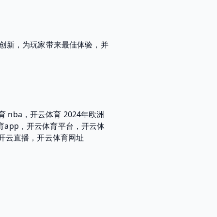
断创新，为玩家带来最佳体验，并
育 nba，开云体育 2024年欧洲
育app，开云体育平台，开云体
开云直播，开云体育网址