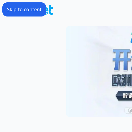
Skip to content