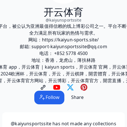
开云体育
@
kaiyunsportssite
乐平台，被公认为亚洲最值得信赖的线上博彩公司之一。平台不
全力满足所有玩家的热情与需求。
网站：https://kaiyun-sports.site/
邮箱: support-kaiyunsportssite@qq.com
电话： +852 5778 4500
地址：香港，龙虎山，薄扶林路
pp，开云体育 | kaiyun sports，开云体育 官网，开云体
 2024欧洲杯，开云体育，开云，开云棋牌，開雲體育，开云体
体育，开云体育官方网站，开云博彩，开云体育官方，開雲直播，
Follow
Share
@kaiyunsportssite
has not made any collections