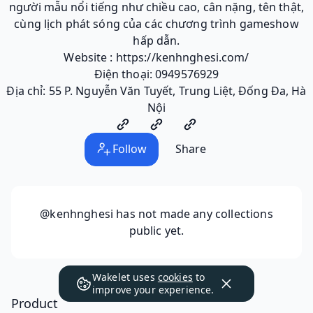
người mẫu nổi tiếng như chiều cao, cân nặng, tên thật,
cùng lịch phát sóng của các chương trình gameshow
hấp dẫn.
Website : https://kenhnghesi.com/
Điện thoại: 0949576929
Địa chỉ: 55 P. Nguyễn Văn Tuyết, Trung Liệt, Đống Đa, Hà
Nội
Follow
Share
@kenhnghesi
has not made any collections
public yet.
Wakelet uses
cookies
to
improve your experience.
Product