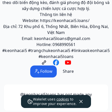
theo dõi biến động kèo, đánh giá phong độ đội bóng và
xây dựng chiến lược cá cược hợp lý.
Thông tin liên hệ
Website: https://keonhacai5.loans/
Địa chỉ: 72 Khu phố 6, Thống Nhất, Biên Hòa, Đồng Nai,
Việt Nam
Email: keonhacai5loans@gmail.com
Hotline: 0968990561
#keonhacai5 #trangchukeonhacai5 #linkvaokeonhacai5
#keonhacai5loans
Follow
Share
@keonhacai5loans
has not made any
Wakelet uses
cookies
to
collections public yet.
improve your experience.