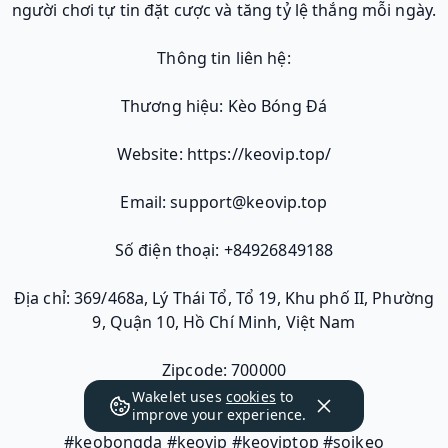
người chơi tự tin đặt cược và tăng tỷ lệ thắng mỗi ngày.
Thông tin liên hệ:
Thương hiệu: Kèo Bóng Đá
Website: https://keovip.top/
Email: support@keovip.top
Số điện thoại: +84926849188
Địa chỉ: 369/468a, Lý Thái Tổ, Tổ 19, Khu phố II, Phường
9, Quận 10, Hồ Chí Minh, Việt Nam
Zipcode: 700000
Wakelet uses
cookies
to
improve your experience.
Hashtag:
#keobongda #keovip #keoviptop #soikeo