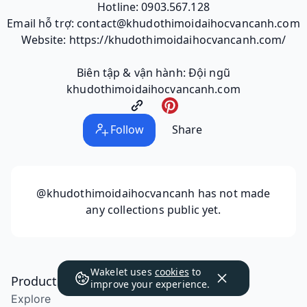
Hotline: 0903.567.128
Email hỗ trợ: contact@khudothimoidaihocvancanh.com
Website: https://khudothimoidaihocvancanh.com/
Biên tập & vận hành: Đội ngũ
khudothimoidaihocvancanh.com
Follow
Share
@khudothimoidaihocvancanh
has not made
any collections public yet.
Wakelet uses
cookies
to
Product
improve your experience.
Explore