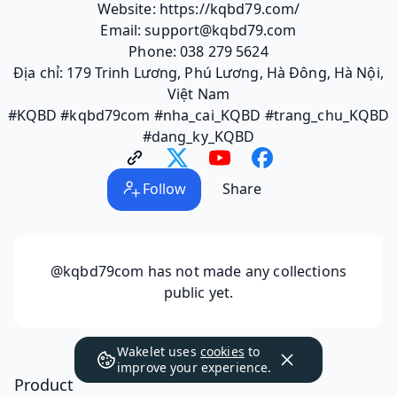
Website: https://kqbd79.com/
Email: support@kqbd79.com
Phone: 038 279 5624
Địa chỉ: 179 Trinh Lương, Phú Lương, Hà Đông, Hà Nội,
Việt Nam
#KQBD #kqbd79com #nha_cai_KQBD #trang_chu_KQBD
#dang_ky_KQBD
Follow
Share
@kqbd79com
has not made any collections
public yet.
Wakelet uses
cookies
to
improve your experience.
Product