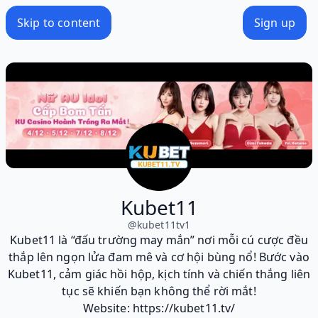
Skip to content
Sign up
Kubet11
@
kubet11tv1
Kubet11 là “đấu trường may mắn” nơi mỗi cú cược đều
thắp lên ngọn lửa đam mê và cơ hội bùng nổ! Bước vào
Kubet11, cảm giác hồi hộp, kịch tính và chiến thắng liên
tục sẽ khiến bạn không thể rời mắt!
Website: https://kubet11.tv/