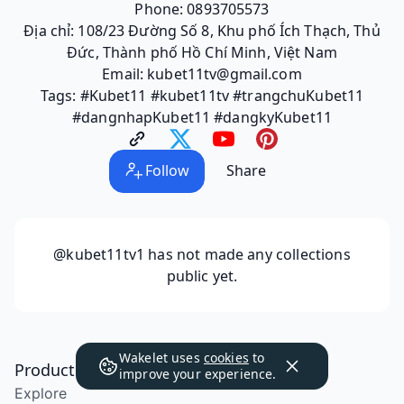
Phone: 0893705573
Địa chỉ: 108/23 Đường Số 8, Khu phố Ích Thạch, Thủ
Đức, Thành phố Hồ Chí Minh, Việt Nam
Email: kubet11tv@gmail.com
Tags: #Kubet11 #kubet11tv #trangchuKubet11
#dangnhapKubet11 #dangkyKubet11
Follow
Share
@kubet11tv1
has not made any collections
public yet.
Wakelet uses
cookies
to
Product
improve your experience.
Explore