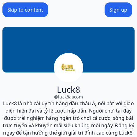
Skip to content
Sign up
Luck8
@
luck8aacom
Luck8 là nhà cái uy tín hàng đầu châu Á, nổi bật với giao
diện hiện đại và tỷ lệ cược hấp dẫn. Người chơi tại đây
được trải nghiệm hàng ngàn trò chơi cá cược, sòng bài
trực tuyến và khuyến mãi siêu khủng mỗi ngày. Đăng ký
ngay để tận hưởng thế giới giải trí đỉnh cao cùng Luck8!