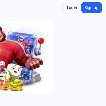
Login
Sign up