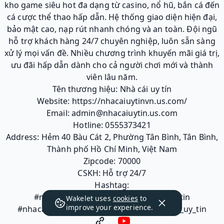
kho game siêu hot đa dạng từ casino, nổ hũ, bắn cá đến
cá cược thể thao hấp dẫn. Hệ thống giao diện hiện đại,
bảo mật cao, nạp rút nhanh chóng và an toàn. Đội ngũ
hỗ trợ khách hàng 24/7 chuyên nghiệp, luôn sẵn sàng
xử lý mọi vấn đề. Nhiều chương trình khuyến mãi giá trị,
ưu đãi hấp dẫn dành cho cả người chơi mới và thành
viên lâu năm.
Tên thương hiệu: Nhà cái uy tín
Website: https://nhacaiuytinvn.us.com/
Email: admin@nhacaiuytin.us.com
Hotline: 0555373421
Address: Hẻm 40 Bàu Cát 2, Phường Tân Bình, Tân Bình,
Thành phố Hồ Chí Minh, Việt Nam
Zipcode: 70000
CSKH: Hỗ trợ 24/7
Hashtag:
#nha_cai_uy_tin #dang_ki_nha_cai_uy_tin
Wakelet uses
cookies
to
improve your experience.
#nhacaiuytin.us.com #dang_nhap_nha_cai_uy_tin