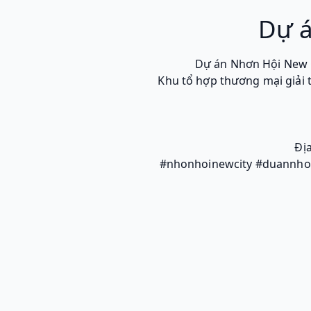
Dự á
Dự án Nhơn Hội New C
Khu tổ hợp thương mại giải tr
Đị
#nhonhoinewcity #duannho