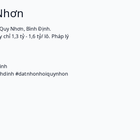
 Nhơn
 Quy Nhơn, Bình Định.
ỉ 1,3 tỷ - 1,6 tỷ/ lô. Pháp lý
inh
nhdinh #datnhonhoiquynhon