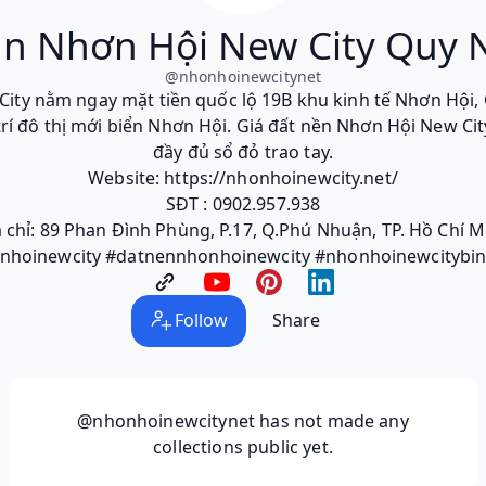
n Nhơn Hội New City Quy
@
nhonhoinewcitynet
ity nằm ngay mặt tiền quốc lộ 19B khu kinh tế Nhơn Hội,
í đô thị mới biển Nhơn Hội. Giá đất nền Nhơn Hội New City ch
đầy đủ sổ đỏ trao tay.
Website: https://nhonhoinewcity.net/
SĐT : 0902.957.938
a chỉ: 89 Phan Đình Phùng, P.17, Q.Phú Nhuận, TP. Hồ Chí M
nhoinewcity #datnennhonhoinewcity #nhonhoinewcitybi
Follow
Share
@nhonhoinewcitynet
has not made any
collections public yet.