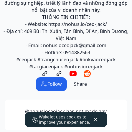
đường sự nghiệp, triết lý lãnh đạo và những đóng góp
nổi bật của vị doanh nhân này.
THÔNG TIN CHI TIẾT:
- Website: https://nohus.io/ceo-jack/
- Địa chỉ: 469 Bùi Thị Xuân, Tân Bình, Dĩ An, Bình Dương,
Việt Nam
- Email: nohusioceojack@gmail.com
- Hotline: 0914882563
#ceojack #trangchuceojack #linkvaoceojack
#tacgiaceojack #nohusioceojack
Follow
Share
@nohusioceojack
has not made any
Wakelet uses
cookies
to
collections public yet.
improve your experience.