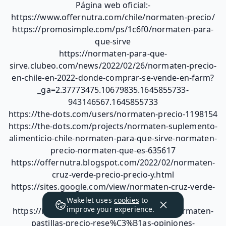
Página web oficial:-
https://www.offernutra.com/chile/normaten-precio/
https://promosimple.com/ps/1c6f0/normaten-para-
que-sirve
https://normaten-para-que-
sirve.clubeo.com/news/2022/02/26/normaten-precio-
en-chile-en-2022-donde-comprar-se-vende-en-farm?
_ga=2.37773475.10679835.1645855733-
943146567.1645855733
https://the-dots.com/users/normaten-precio-1198154
https://the-dots.com/projects/normaten-suplemento-
alimenticio-chile-normaten-para-que-sirve-normaten-
precio-normaten-que-es-635617
https://offernutra.blogspot.com/2022/02/normaten-
cruz-verde-precio-precio-y.html
https://sites.google.com/view/normaten-cruz-verde-
precio/
Wakelet uses
cookies
to
improve your experience.
https://medium.com/@normaten-precio/normaten-
pastillas-precio-rese%C3%B1as-opiniones-