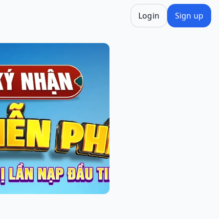
Login
Sign up