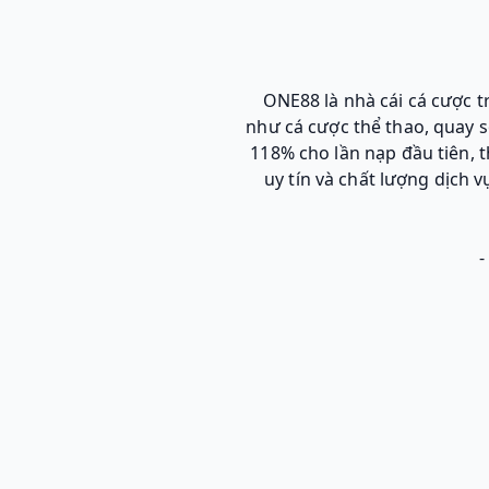
ONE88 là nhà cái cá cược t
như cá cược thể thao, quay s
118% cho lần nạp đầu tiên, 
uy tín và chất lượng dịch 
-