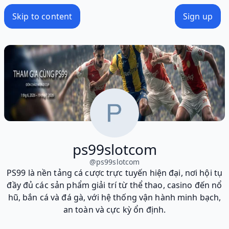
Skip to content
Sign up
ps99slotcom
@
ps99slotcom
PS99 là nền tảng cá cược trực tuyến hiện đại, nơi hội tụ
đầy đủ các sản phẩm giải trí từ thể thao, casino đến nổ
hũ, bắn cá và đá gà, với hệ thống vận hành minh bạch,
an toàn và cực kỳ ổn định.