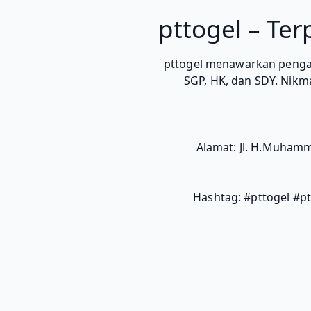
pttogel – Te
pttogel menawarkan pengal
SGP, HK, dan SDY. Nikm
Alamat: Jl. H.Muhamm
Hashtag: #pttogel #pt