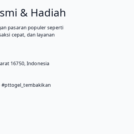
esmi & Hadiah
an pasaran populer seperti
aksi cepat, dan layanan
arat 16750, Indonesia
ne #pttogel_tembakikan