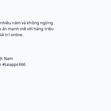
g nhiều năm và không ngừng
ấu ấn mạnh mẽ với hàng triệu
i trí online.
iệt Nam
6 #taiapps666