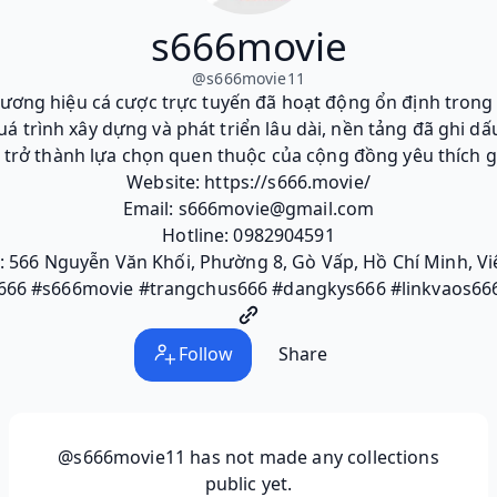
s666movie
@
s666movie11
hương hiệu cá cược trực tuyến đã hoạt động ổn định tron
á trình xây dựng và phát triển lâu dài, nền tảng đã ghi d
trở thành lựa chọn quen thuộc của cộng đồng yêu thích giả
Website: https://s666.movie/
Email: s666movie@gmail.com
Hotline: 0982904591
ỉ: 566 Nguyễn Văn Khối, Phường 8, Gò Vấp, Hồ Chí Minh, V
666 #s666movie #trangchus666 #dangkys666 #linkvaos66
Follow
Share
@s666movie11
has not made any collections
public yet.