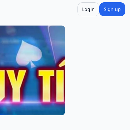
Login
Sign up