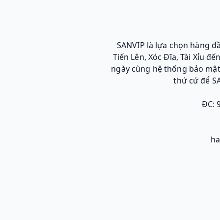
SANVIP là lựa chọn hàng đầ
Tiến Lên, Xóc Đĩa, Tài Xỉu đ
ngày cùng hệ thống bảo mật 
thứ cứ để S
ĐC: 
ha