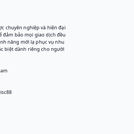
ợc chuyên nghiệp và hiện đại
ể đảm bảo mọi giao dịch đều
ính năng mới lạ phục vụ nhu
c biệt dành riêng cho người
 Nam
isc88