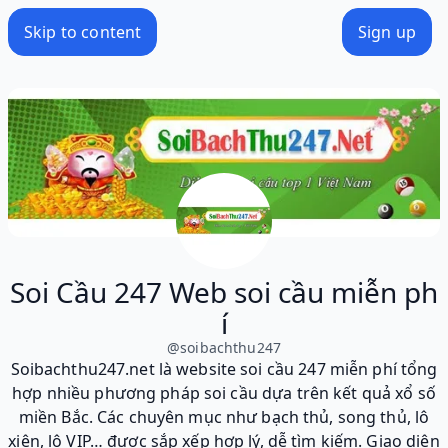
Skip to content
Sign up
Soi Cầu 247 Web soi cầu miễn ph
í
@
soibachthu247
Soibachthu247.net là website soi cầu 247 miễn phí tổng
hợp nhiều phương pháp soi cầu dựa trên kết quả xổ số
miền Bắc. Các chuyên mục như bạch thủ, song thủ, lô
xiên, lô VIP… được sắp xếp hợp lý, dễ tìm kiếm. Giao diện