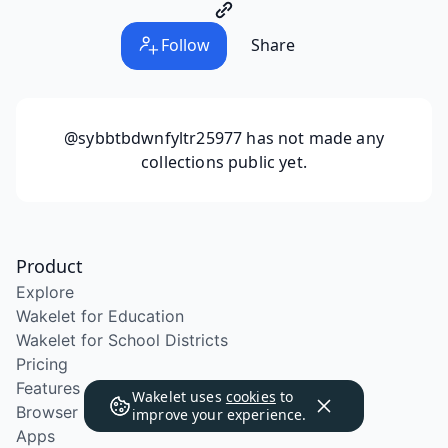
Follow
Share
@sybbtbdwnfyltr25977
has not made any
collections public yet.
Product
Explore
Wakelet for Education
Wakelet for School Districts
Pricing
Features
Wakelet uses
cookies
to
Browser Extension
improve your experience.
Apps