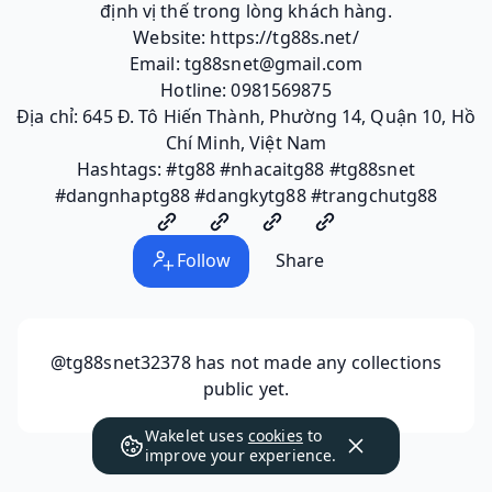
định vị thế trong lòng khách hàng.
Website: https://tg88s.net/
Email: tg88snet@gmail.com
Hotline: 0981569875
Địa chỉ: 645 Đ. Tô Hiến Thành, Phường 14, Quận 10, Hồ
Chí Minh, Việt Nam
Hashtags: #tg88 #nhacaitg88 #tg88snet
#dangnhaptg88 #dangkytg88 #trangchutg88
Follow
Share
@tg88snet32378
has not made any collections
public yet.
Wakelet uses
cookies
to
improve your experience.