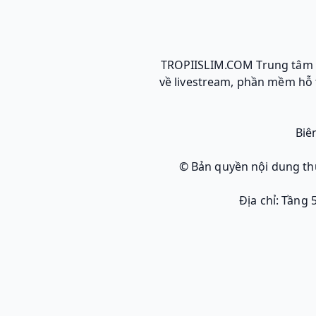
TROPIISLIM.COM Trung tâm t
về livestream, phần mềm hỗ t
Biê
© Bản quyền nội dung t
Địa chỉ: Tầng