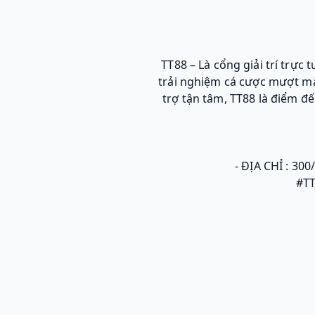
TT88 – Là cổng giải trí trự
trải nghiệm cá cược mượt mà,
trợ tận tâm, TT88 là điểm đế
- ĐỊA CHỈ : 30
#TT