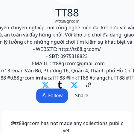
TT88
@
tt88grcom
c tuyến chuyên nghiệp, nơi công nghệ hiện đại kết hợp với 
 an toàn và đầy hứng khởi. Với kho trò chơi đa dạng, giao
n lý tưởng cho những người chơi tìm kiếm sự khác biệt và 
- WEBSITE: http://tt88.gr.com/
- SĐT: 0975318823
- EMAILL : tt88grcom@gmail.com
0/7/13 Đoàn Văn Bơ, Phường 16, Quận 4, Thành phố Hồ Chí
88 #tt88grcom #nhacaiTT88 #linkTT88 #trangchuTT88 #T
Follow
Share
@tt88grcom
has not made any collections public
yet.