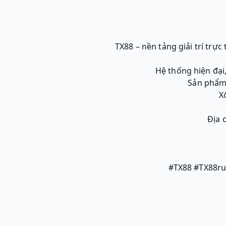
TX88 – nền tảng giải trí trự
Hệ thống hiện đại,
Sản phẩm 
X
Địa 
#TX88 #TX88ru